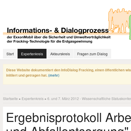
Start
Expertenkreis
Akteurskreis
Fragen zum Dialog
Diese Website dokumentiert den InfoDialog Fracking, einen öffentlichen wi
initiiert und getragen hat.
(mehr)
Startseite
»
Expertenkreis
»
6. und 7. März 2012 - Wissenschaftliche Statuskonfe
Ergebnisprotokoll Arb
und Abfallentsorgung"