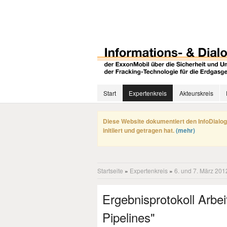
Start
Expertenkreis
Akteurskreis
Diese Website dokumentiert den InfoDialog
initiiert und getragen hat.
(mehr)
Startseite
»
Expertenkreis
»
6. und 7. März 201
Ergebnisprotokoll Arbe
Pipelines"