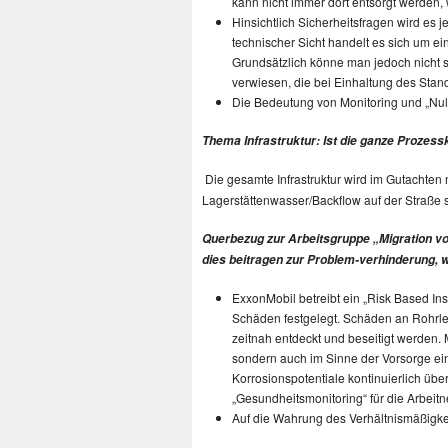
kann nicht immer dort entsorgt werden
Hinsichtlich Sicherheitsfragen wird es
technischer Sicht handelt es sich um e
Grundsätzlich könne man jedoch nicht s
verwiesen, die bei Einhaltung des Stan
Die Bedeutung von Monitoring und „Nu
Thema Infrastruktur: Ist die ganze Prozess
Die gesamte Infrastruktur wird im Gutachten
Lagerstättenwasser/Backflow auf der Straße 
Querbezug zur Arbeitsgruppe „Migration v
dies beitragen zur Problem-verhinderung,
ExxonMobil betreibt ein „Risk Based In
Schäden festgelegt. Schäden an Rohrle
zeitnah entdeckt und beseitigt werden.
sondern auch im Sinne der Vorsorge e
Korrosionspotentiale kontinuierlich üb
„Gesundheitsmonitoring“ für die Arbeit
Auf die Wahrung des Verhältnismäßigk