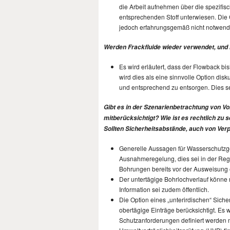
die Arbeit aufnehmen über die spezifis
entsprechenden Stoff unterwiesen. Die G
jedoch erfahrungsgemäß nicht notwendig
Werden Frackfluide wieder verwendet, und 
Es wird erläutert, dass der Flowback bi
wird dies als eine sinnvolle Option disk
und entsprechend zu entsorgen. Dies s
Gibt es in der Szenarienbetrachtung von V
mitberücksichtigt? Wie ist es rechtlich z
Sollten Sicherheitsabstände, auch von Ver
Generelle Aussagen für Wasserschutzgebi
Ausnahmeregelung, dies sei in der Rege
Bohrungen bereits vor der Ausweisung e
Der untertägige Bohrlochverlauf könne
Information sei zudem öffentlich.
Die Option eines „unterirdischen“ Sich
obertägige Einträge berücksichtigt. Es
Schutzanforderungen definiert werden 