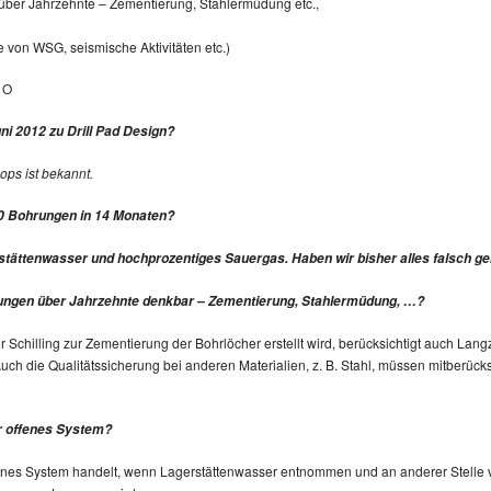
ber Jahrzehnte – Zementierung, Stahlermüdung etc.,
 von WSG, seismische Aktivitäten etc.)
 O
i 2012 zu Drill Pad Design?
ps ist bekannt.
20 Bohrungen in 14 Monaten?
erstättenwasser und hochprozentiges Sauergas. Haben wir bisher alles falsch 
ungen über Jahrzehnte denkbar – Zementierung, Stahlermüdung, …?
chilling zur Zementierung der Bohrlöcher erstellt wird, berücksichtigt auch Langzei
h die Qualitätssicherung bei anderen Materialien, z. B. Stahl, müssen mitberücksi
r offenes System?
offenes System handelt, wenn Lagerstättenwasser entnommen und an anderer Stelle 