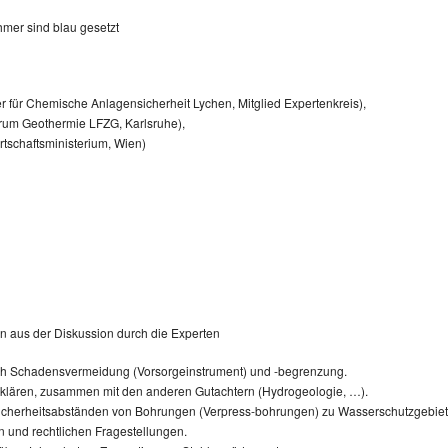
mer sind blau gesetzt
 für Chemische Anlagensicherheit Lychen, Mitglied Expertenkreis),
trum Geothermie LFZG, Karlsruhe),
irtschaftsministerium, Wien)
 aus der Diskussion durch die Experten
lich Schadensvermeidung (Vorsorgeinstrument) und -begrenzung.
 klären, zusammen mit den anderen Gutachtern (Hydrogeologie, …).
, Sicherheitsabständen von Bohrungen (Verpress-bohrungen) zu Wasserschutzgebiete
und rechtlichen Fragestellungen.