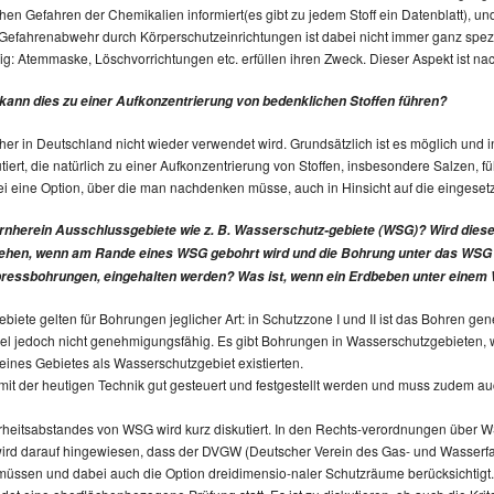
chen Gefahren der Chemikalien informiert(es gibt zu jedem Stoff ein Datenblatt),
efahrenabwehr durch Körperschutzeinrichtungen ist dabei nicht immer ganz spezifis
: Atemmaske, Löschvorrichtungen etc. erfüllen ihren Zweck. Dieser Aspekt ist na
kann dies zu einer Aufkonzentrierung von bedenklichen Stoffen führen?
sher in Deutschland nicht wieder verwendet wird. Grundsätzlich ist es möglich und 
utiert, die natürlich zu einer Aufkonzentrierung von Stoffen, insbesondere Salzen, f
ei eine Option, über die man nachdenken müsse, auch in Hinsicht auf die eingese
ornherein Ausschlussgebiete wie z. B. Wasserschutz-gebiete (WSG)? Wird diese
u sehen, wenn am Rande eines WSG gebohrt wird und die Bohrung unter das WSG 
pressbohrungen, eingehalten werden? Was ist, wenn ein Erdbeben unter einem 
ete gelten für Bohrungen jeglicher Art: in Schutzzone I und II ist das Bohren gener
l jedoch nicht genehmigungsfähig. Es gibt Bohrungen in Wasserschutzgebieten, w
ines Gebietes als Wasserschutzgebiet existierten.
 mit der heutigen Technik gut gesteuert und festgestellt werden und muss zudem 
erheitsabstandes von WSG wird kurz diskutiert. In den Rechts-verordnungen über 
 wird darauf hingewiesen, dass der DVGW (Deutscher Verein des Gas- und Wasserfac
müssen und dabei auch die Option dreidimensio-naler Schutzräume berücksichtigt.