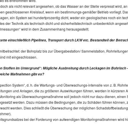
, wo es entnommen wird.
 jedoch als nicht relevant angesehen, ob das Wasser an der Stelle verpresst wird,
inen geschlossenen Kreislauf, wenn ein bestimmungs-gemäßer Betrieb vorliegt. Das 
agen, ein System sei hundertprozentig dicht, weder ein geologisches noch ein tec
des der Technik als technisch dicht und sicherheitstechnisch unbedenklich ange
llmessungen“ wird in dem Zusammenhang herausgestellt.
kette einschließlich Pipelines, Transport durch LKW etc. Bestandteil der Betra
 mitbetrachtet: der Bohrplatz bis zur Übergabestation/ Sammelstation, Rohrleitung
sind mit eingeschlossen.
on Stoffen im Untergrund“: Mögliche Ausbreitung durch Leckagen im Bohrloch 
 welche Maßnahmen gibt es?
spection System“, d. h. die Wartungs- und Überwachungs-intervalle von z. B. Rohr
itungen und Anlagen, die zu größeren Auswirkungen führen, werden in kürzeren 
 Monitoring als Überwachungsmaßnahme soll jedoch nicht nur dazu dienen, einen Sc
ingesetzt werden. Dazu müssen die Bedingungen, die zu Schäden führen können,
erwacht werden. Dies schließt die Überwachung der möglichen Schadstoffbelastung a
nehmer).
eitsgrundsatzes bei der Forderung von aufwendigen Monitoringmaßnahmen wird h