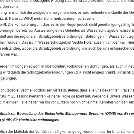
det eine oberflächenbezogene Prüfung statt. Es ist zu diskutieren, ob auch die Krit
erden sollten.
erung hinsichtlich der Zielgebiete vorgenommen, es wird vielmehr die Quelle der G
(z. B. Nähe zu WSG) mehr Sicherheitsbarrieren vorzusehen.
t: Die Formulierung „… dies sei in der Regel jedoch nicht genehmigungsfähig. 
Bohrungen bereits vor Ausweisung eines Gebietes als Wasserschutzgebiet existierte
lt und die regionalen Schutzgebietsverordnungen Bohrungen in Wasserschutzgeb
ern würden. Das ist im Wasserschutzgebiet Vechta Holzhausen nicht der Fall. Hi
 entstanden, wobei die Schutzgebietsverordnung, die auch bei uns entsprechende
fahren war.
den im übrigen sowohl in überbohrten, vorhandenen Bohrungen, als auch in neu
ird durch die Schutzgebietsverordnungen i.d.R. nicht eingeschränkt. Hinsichtlic
egelungen.
chutzgebiet Vechta-Holzhausen ist festzustellen, dass alle uns bekannten Fracs
SG im Zulassungsverfahren keinerlei Rolle gespielt hat. Weder die Untere Wass
 In einigen Fälle hatten wir bis vor kurzem noch nicht einmal Kenntnis von den Arb
aßstab zur Beurteilung des Sicherheits-Management-Systems (OIMS) von Exxon
 (StöV) für Hochrisikotechnologien.
ätzlich der Maßstab der Verhältnismäßigkeit angelegt werden muss. Im Unterschie