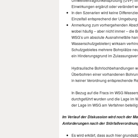
Umweltverträglichkeitsprüfung (UVP) fin
Einwirkungen ergänzt oder verändert w
In den Szenarien wird keine Differenzi
Einzelfall entsprechend der Umgebung 
Anmerkung zum vorhergehenden Abschnit
wobei häufig – aber nicht immer – die 
WSG’s um absolute Ausnahmefälle hande
Wasserschutzgebieten) wirksam verhind
Schutzgebietes mehrere Bohrplätze neu
ein Hinderungsgrund im Zulassungsver
Hydraulische Bohrlochbehandlungen wer
Überbohren einer vorhandenen Bohrung w
in keiner Verordnung entsprechende R
In Bezug auf die Fracs im WSG Wassers
durchgeführt wurden und die Lage im W
der Lage im WSG am Verfahren beteiligt.
Im Verlauf der Diskussion wird noch der M
Anforderungen nach der Störfallverordnung
Es wird erklärt, dass auch hier grunds