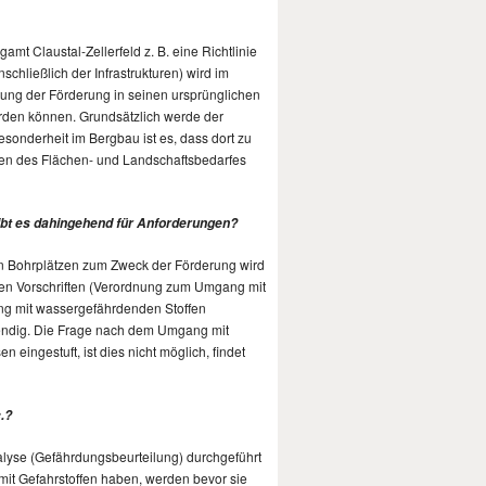
t Claustal-Zellerfeld z. B. eine Richtlinie
schließlich der Infrastrukturen) wird im
llung der Förderung in seinen ursprünglichen
erden können. Grundsätzlich werde der
onderheit im Bergbau ist es, dass dort zu
en des Flächen- und Landschaftsbedarfes
gibt es dahingehend für Anforderungen?
von Bohrplätzen zum Zweck der Förderung wird
nden Vorschriften (Verordnung zum Umgang mit
ng mit wassergefährdenden Stoffen
twendig. Die Frage nach dem Umgang mit
ingestuft, ist dies nicht möglich, findet
.?
alyse (Gefährdungsbeurteilung) durchgeführt
 mit Gefahrstoffen haben, werden bevor sie