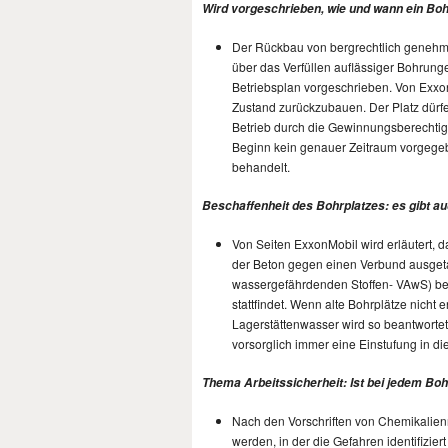
Wird vorgeschrieben, wie und wann ein Bo
Der Rückbau von bergrechtlich genehmig
über das Verfüllen auflässiger Bohrungen
Betriebsplan vorgeschrieben. Von Exxon
Zustand zurückzubauen. Der Platz dürf
Betrieb durch die Gewinnungsberechtig
Beginn kein genauer Zeitraum vorgegeb
behandelt.
Beschaffenheit des Bohrplatzes: es gibt au
Von Seiten ExxonMobil wird erläutert, 
der Beton gegen einen Verbund ausgetau
wassergefährdenden Stoffen- VAwS) be
stattfindet. Wenn alte Bohrplätze nich
Lagerstättenwasser wird so beantwortet,
vorsorglich immer eine Einstufung in di
Thema Arbeitssicherheit: Ist bei jedem Boh
Nach den Vorschriften von Chemikalienr
werden, in der die Gefahren identifizie