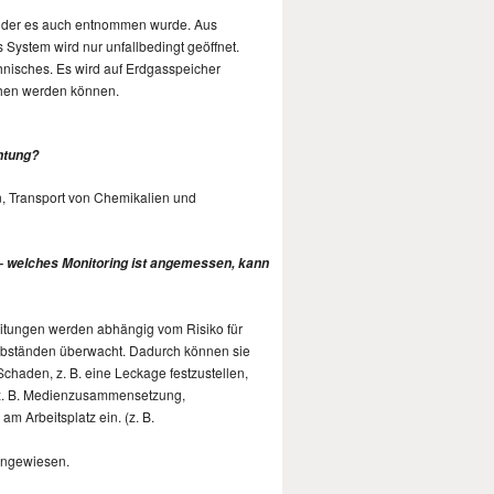
 an der es auch entnommen wurde. Aus
System wird nur unfallbedingt geöffnet.
hnisches. Es wird auf Erdgasspeicher
sehen werden können.
chtung?
en, Transport von Chemikalien und
– welches Monitoring ist angemessen, kann
leitungen werden abhängig vom Risiko für
Abständen überwacht. Dadurch können sie
haden, z. B. eine Leckage festzustellen,
 z. B. Medienzusammensetzung,
m Arbeitsplatz ein. (z. B.
ingewiesen.