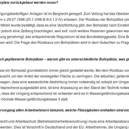
hrplatz zurückgebaut werden muss?
ungsbedürftigen Anlagen ist im Bergrecht geregelt. Zum Vollzug hat das Oberbergam
 v. 29.07.1998 (20.1-3/98-B III d 1.2-IV) erlassen. Der Rückbau der Bohrplätze (ein
Mobil wurde bestätigt, dass es eine Verpflichtung gibt, den Bohrplatz nach Einste
e jedoch eine Zeitlang brachliegen, weil evtl. noch weitere Reserven gewonnen w
ung genehmigt, das entsprechende Regularium ist das Bundesberggesetz. Eine Bes
en wird. Die Frage des Rückbaus von Bohrplätzen wird in dem Gutachten zu Frag
ch gepflasterte Bohrplätze – warum gibt es unterschiedliche Bohrplätze, was 
dass ein Bohrplatz grundsätzlich immer gleich gestaltet werde. Bei dem Rückbau 
scht, um den Anteil der versiegelten Fläche zu verringern. Die aktuellen, gelte
sagen, dass eine wasserdichte Abdichtung immer notwendig ist, sobald ein Umga
t entsprechend ausgestaltet sind, ist eine Anpassung an den Stand der Technik no
 dass der Umgang entsprechend ist: entweder wird es in Wassergefährdungsklassen e
e höchste Wasser-gefährdungsklasse 3 statt.
rvorgang allen Arbeitnehmern bekannt, welche Flüssigkeiten enthalten sind etc
echt und Arbeitsschutz (Betriebssicherheitsverordnung) muss eine Arbeitsplatzan
rt werden. Dies ist Vorschrift in Deutschland und der EU. Arbeitnehmer, die Umgang