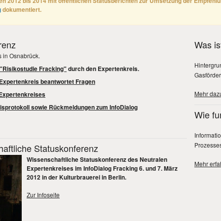
en 2012 bis 2014 mit öffentlichen Statusberichten zur Umsetzung der Empfehlun
g
dokumentiert.
renz
Was is
s in Osnabrück.
Hintergru
"Risikostudie Fracking"
durch den Expertenkreis.
Gasförde
 Expertenkreis beantwortet Fragen
Mehr dazu
 Expertenkreises
isprotokoll sowie Rückmeldungen zum InfoDialog
Wie fu
Informati
Prozesses
haftliche Statuskonferenz
Wissenschaftliche Statuskonferenz des Neutralen
Mehr erfah
Expertenkreises im InfoDialog Fracking 6. und 7. März
2012 in der Kulturbrauerei in Berlin.
Zur Infoseite