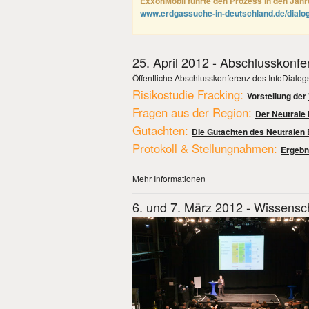
ExxonMobil führte den Prozess in den Jahr
www.erdgassuche-in-deutschland.de/dialo
25. April 2012 - Abschlusskonfe
Öffentliche Abschlusskonferenz des InfoDialog
Risikostudie Fracking:
Vorstellung der
Fragen aus der Region:
Der Neutrale
Gutachten:
Die Gutachten des Neutralen
Protokoll & Stellungnahmen:
Ergebn
Mehr Informationen
6. und 7. März 2012 - Wissensc