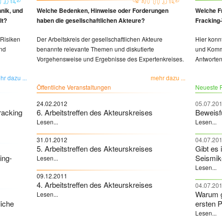
hnik, und
Welche Bedenken, Hinweise oder Forderungen
Welche F
lt?
haben die gesellschaftlichen Akteure?
Fracking-
 Risiken
Der Arbeitskreis der gesellschaftlichen Akteure
Hier kon
und
benannte relevante Themen und diskutierte
und Komm
Vorgehensweise und Ergebnisse des Expertenkreises.
Antworten
hr dazu ...
mehr dazu ...
Öffentliche Veranstaltungen
Neueste F
24.02.2012
05.07.20
racking
6. Arbeitstreffen des Akteurskreises
Beweisf
Lesen...
Lesen...
31.01.2012
04.07.20
5. Arbeitstreffen des Akteurskreises
Gibt es 
ing-
Seismik
Lesen...
Lesen...
09.12.2011
4. Arbeitstreffen des Akteurskreises
04.07.20
Warum g
Lesen...
liche
ersten 
Lesen...