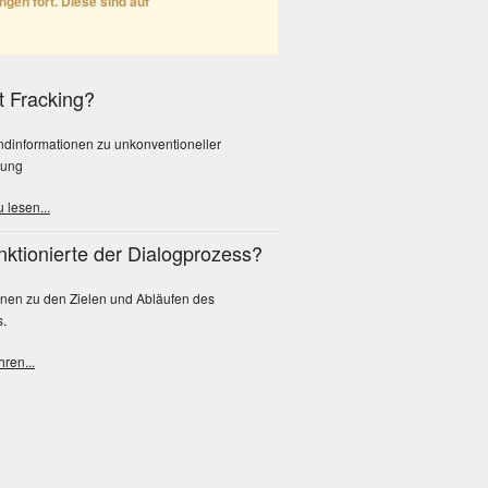
gen fort. Diese sind auf
t Fracking?
ndinformationen zu unkonventioneller
rung
 lesen...
nktionierte der Dialogprozess?
onen zu den Zielen und Abläufen des
.
ren...