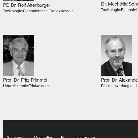
Dr. Mechthild Sch
PD Dr. Rolf Altenburger
Toxikologie/Bioanalyt
Toxikologie/Bioanalytische Ökotoxikologie
Prof. Dr. Fritz Frimmel
Prof. Dr. Alexand
Umweltchemie/Trinkwasser
Risikobewertung und
Subnavigation
facebook
Spielregeln
Moderation
Hilfe
Impressum