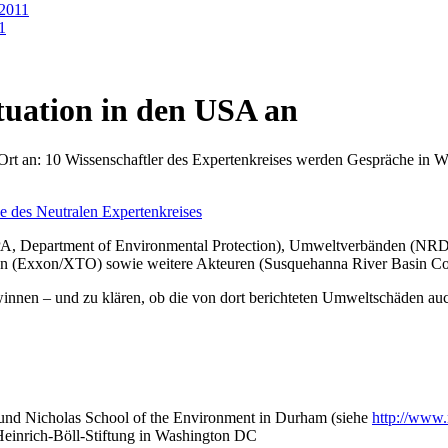
 2011
1
ituation in den USA an
r Ort an: 10 Wissenschaftler des Expertenkreises werden Gespräche in
 des Neutralen Expertenkreises
EPA, Department of Environmental Protection), Umweltverbänden (NRDC
en (Exxon/XTO) sowie weitere Akteuren (Susquehanna River Basin Co
ewinnen – und zu klären, ob die von dort berichteten Umweltschäden au
nd Nicholas School of the Environment in Durham (siehe
http://www
Heinrich-Böll-Stiftung in Washington DC