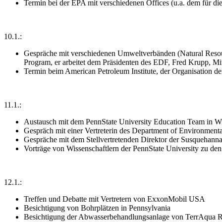
Termin bei der EPA mit verschiedenen Offices (u.a. dem für d
10.1.:
Gespräche mit verschiedenen Umweltverbänden (Natural Resou
Program, er arbeitet dem Präsidenten des EDF, Fred Krupp, M
Termin beim American Petroleum Institute, der Organisation d
11.1.:
Austausch mit dem PennState University Education Team in Wi
Gespräch mit einer Vertreterin des Department of Environmenta
Gespräche mit dem Stellvertretenden Direktor der Susquehan
Vorträge von Wissenschaftlern der PennState University zu d
12.1.:
Treffen und Debatte mit Vertretern von ExxonMobil USA
Besichtigung von Bohrplätzen in Pennsylvania
Besichtigung der Abwasserbehandlungsanlage von TerrAqua