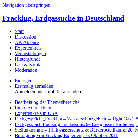
Navigation überspringen
Fracking, Erdgassuche in Deutschland
Start
Diskussion
AK Akteure
Expertenkreis
Veranstaltungen
Hintergründe
Lob & Kritik
Moderation
Einloggen
Erstmalig anmelden
Anmelden und Infobrief abonnieren.
Bearbeitung der Themenbereiche
Externe Gutachten
Expertenkreis in USA
Fachgespräch „Fracking – Wasserschutzgebiete – Tight Gas“, 
Fachgespräch Fracking und seismische Ereignisse / Erdbeben,
Stellungnahme - Trinkwasserschutz & Bürgerbeteiligung, 20.
Befragung von Fracking Experten, 10. Oktober 2011