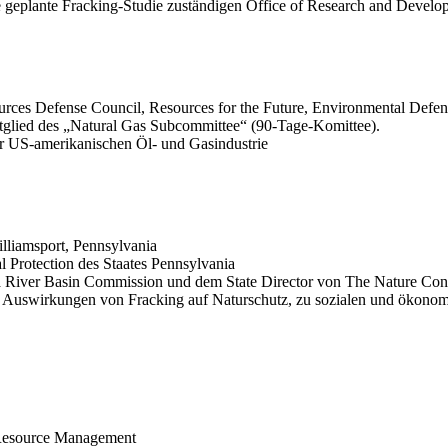
ie geplante Fracking-Studie zuständigen Office of Research and Develo
rces Defense Council, Resources for the Future, Environmental Defe
itglied des „Natural Gas Subcommittee“ (90-Tage-Komittee).
er US-amerikanischen Öl- und Gasindustrie
lliamsport, Pennsylvania
l Protection des Staates Pennsylvania
na River Basin Commission und dem State Director von The Nature Co
en Auswirkungen von Fracking auf Naturschutz, zu sozialen und ökono
 Resource Management