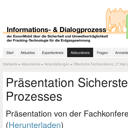
Start
Aktuelles
Expertenkreis
Akteurskreis
Fragen
Anmelde
Startseite
»
Akteurskreis
»
Veranstaltungen
»
Öffentliche Fachkonferenz, 27.Mai 
Präsentation Sicherste
Prozesses
Präsentation von der Fachkonfer
(
Herunterladen
)