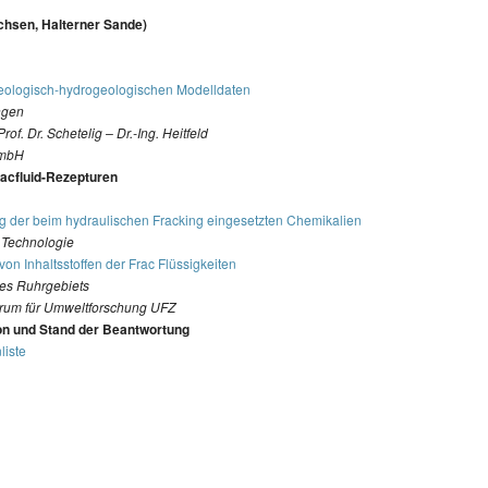
chsen, Halterner Sande)
eologisch-hydrogeologischen Modelldaten
ingen
Prof. Dr. Schetelig – Dr.-Ing. Heitfeld
GmbH
acfluid-Rezepturen
ng der beim hydraulischen Fracking eingesetzten Chemikalien
ür Technologie
von Inhaltsstoffen der Frac Flüssigkeiten
 des Ruhrgebiets
ntrum für Umweltforschung UFZ
on und Stand der Beantwortung
liste