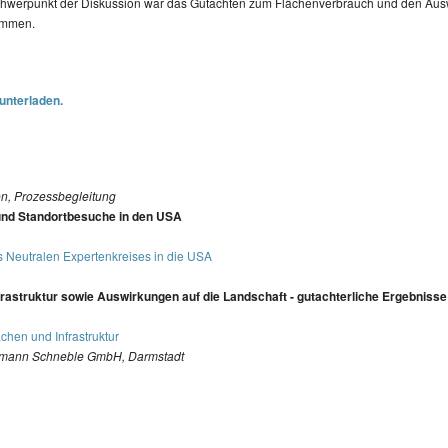
hwerpunkt der Diskussion war das Gutachten zum Flächenverbrauch und den Auswi
kommen.
unterladen.
n, Prozessbegleitung
nd Standortbesuche in den USA
es Neutralen Expertenkreises in die USA
astruktur sowie Auswirkungen auf die Landschaft - gutachterliche Ergebnisse
hen und Infrastruktur
rmann Schneble GmbH, Darmstadt