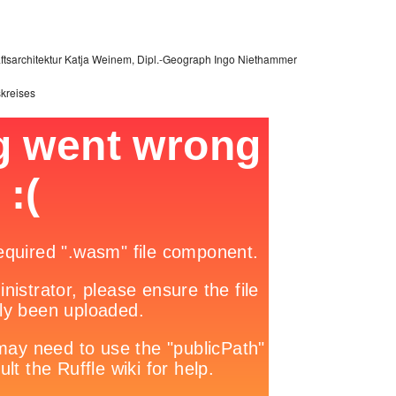
ftsarchitektur Katja Weinem, Dipl.-Geograph Ingo Niethammer
skreises