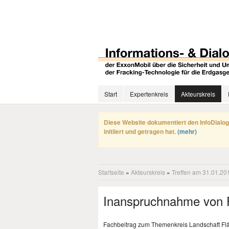
Start
Expertenkreis
Akteurskreis
Diese Website dokumentiert den InfoDialog
initiiert und getragen hat.
(mehr)
Startseite
»
Akteurskreis
»
Treffen am 31.01.20
Inanspruchnahme von F
Fachbeitrag zum Themenkreis Landschaft Fläc