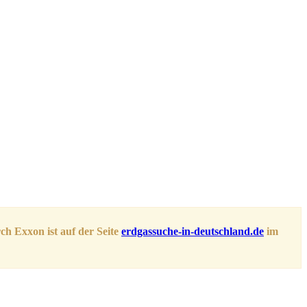
ch Exxon ist auf der Seite
erdgassuche-in-deutschland.de
im