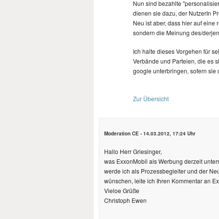
Nun sind bezahlte "personalisie
dienen sie dazu, der NutzerIn P
Neu ist aber, dass hier auf eine 
sondern die Meinung des/derjen
Ich halte dieses Vorgehen für s
Verbände und Parteien, die es s
google unterbringen, sofern sie d
Zur Übersicht
Moderation CE
-
14.03.2012, 17:24 Uhr
Hallo Herr Griesinger,
was ExxonMobil als Werbung derzeit unterni
werde ich als Prozessbegleiter und der N
wünschen, leite ich Ihren Kommentar an Ex
Vieloe Grüße
Christoph Ewen