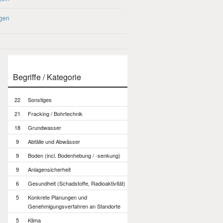
agen
Begriffe / Kategorie
22
Sonstiges
21
Fracking / Bohrtechnik
18
Grundwasser
9
Abfälle und Abwässer
9
Boden (incl. Bodenhebung / -senkung)
9
Anlagensicherheit
6
Gesundheit (Schadstoffe, Radioaktivität)
5
Konkrete Planungen und
Genehmigungsverfahren an Standorte
5
Klima