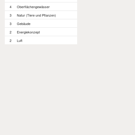
4
Oberflächengewässer
3
Natur (Tiere und Pflanzen)
3
Gebäude
2
Energiekonzept
2
Luft