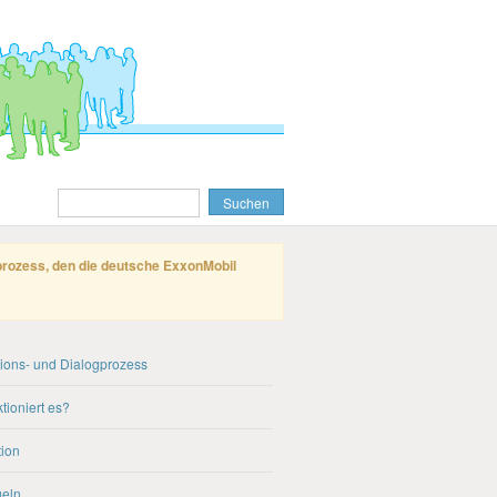
gprozess, den die deutsche ExxonMobil
tions- und Dialogprozess
tioniert es?
ion
geln