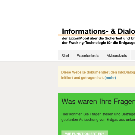
Start
Expertenkreis
Akteurskreis
Diese Website dokumentiert den InfoDialog
initiiert und getragen hat.
(mehr)
Was waren Ihre Fragen
Hier konnten Sie Fragen stellen und Beiträ
geplanten Aufsuchung von Erdgas aus unkonve
WIE FUNKTIONIERT ES?