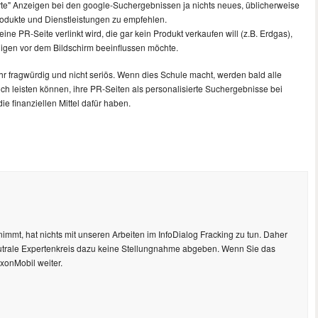
rte" Anzeigen bei den google-Suchergebnissen ja nichts neues, üblicherweise
rodukte und Dienstleistungen zu empfehlen.
reine PR-Seite verlinkt wird, die gar kein Produkt verkaufen will (z.B. Erdgas),
igen vor dem Bildschirm beeinflussen möchte.
ehr fragwürdig und nicht seriös. Wenn dies Schule macht, werden bald alle
ich leisten können, ihre PR-Seiten als personalisierte Suchergebnisse bei
ie finanziellen Mittel dafür haben.
mmt, hat nichts mit unseren Arbeiten im InfoDialog Fracking zu tun. Daher
eutrale Expertenkreis dazu keine Stellungnahme abgeben. Wenn Sie das
xonMobil weiter.