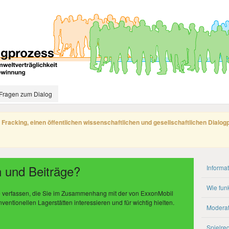
Fragen zum Dialog
 Fracking, einen öffentlichen wissenschaftlichen und gesellschaftlichen Dialo
 und Beiträge?
Informa
Wie funk
ge verfassen, die Sie im Zusammenhang mit der von ExxonMobil
ntionellen Lagerstätten interessieren und für wichtig hielten.
Moderat
Spielre