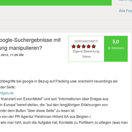
Alle Fr
ogle-Suchergebnisse mit
5,0
DURCHSCHNITT:
bung manipulieren?
(
6
Stimmen)
Eigene Bewertung:
.2012, 11:29 Uhr
Keine
begriffe bei google in Bezug auf Fracking usw. erscheint neuerdings als
der Seite:
erdgas.de
d finanziert von ExxonMobil" und soll "Informationen über Erdgas aus
n Europa" bereit stellen, die "auf den langjährigen Erfahrungen von
nter dem Button "über diese Seite" zu lesen ist.
 von der PR-Agentur Fleishman-Hillard SA aus Belgien (
ie, wie man hört, auch die Aufgabe hat, Kontakte zu Politikern zu pflegen (was man