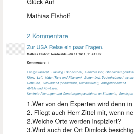
Glück Auf
Mathias Elshoff
2 Kommentare
Zur USA Reise ein paar Fragen.
Mathias Elshoff, Nordwalde
-
08.12.2011, 11:47 Uhr
Kommentare: 1
Energiekonzept
,
Fracking / Bohrtechnik
,
Grundwasser
,
Oberflächengewässe
Klima
,
Luft
,
Natur (Tiere und Pflanzen)
,
Boden (incl. Bodenhebung / -senku
Gebäude
,
Gesundheit (Schadstoffe, Radioaktivität)
,
Anlagensicherheit
,
Abfälle und Abwässer
,
Konkrete Planungen und Genehmigungsverfahren an Standorte
,
Sonstiges
1.Wer von den Experten wird denn in 
2. Fliegt auch Herr Zittel mit, wenn n
2.Welche Orte werden inspiziert?
3.Wird auch der Ort Dimlock besichti