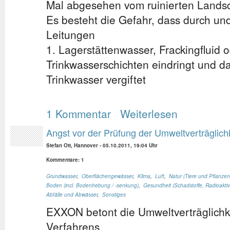
Mal abgesehen vom ruinierten Landsc
Es besteht die Gefahr, dass durch u
Leitungen
1. Lagerstättenwasser, Frackingfluid 
Trinkwasserschichten eindringt und d
Trinkwasser vergiftet
1 Kommentar
Weiterlesen
Angst vor der Prüfung der Umweltverträglich
Stefan Ott, Hannover
-
05.10.2011, 19:04 Uhr
Kommentare: 1
Grundwasser
,
Oberflächengewässer
,
Klima
,
Luft
,
Natur (Tiere und Pflanzen
Boden (incl. Bodenhebung / -senkung)
,
Gesundheit (Schadstoffe, Radioaktivi
Abfälle und Abwässer
,
Sonstiges
EXXON betont die Umweltverträglichke
Verfahrens.