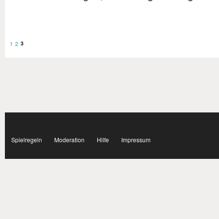
1
2
3
Subnavigation
facebook
Spielregeln
Moderation
Hilfe
Impressum