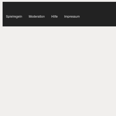
Subnavigation
facebook
Spielregeln
Moderation
Hilfe
Impressum